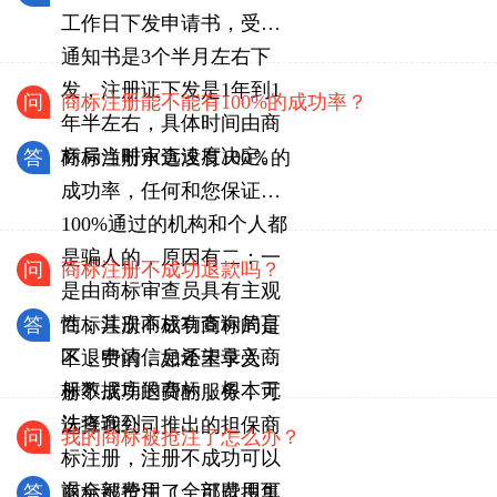
工作日下发申请书，受理
通知书是3个半月左右下
发，注册证下发是1年到1
问
商标注册能不能有100%的成功率？
年半左右，具体时间由商
标局当时审查速度决定。
答
商标注册永远没有100％的
成功率，任何和您保证
100%通过的机构和个人都
是骗人的，原因有二：一
问
商标注册不成功退款吗？
是由商标审查员具有主观
性；其次商标有查询的盲
答
商标注册不成功商标局是
区，申请信息还未录入商
不退费的，如希望享受注
标数据库的商标，根本无
册不成功退费的服务，可
法查询到。
选择我公司推出的担保商
问
我的商标被抢注了怎么办？
标注册，注册不成功可以
退全部费用（全部费用可
答
商标被抢注了，可以搜集