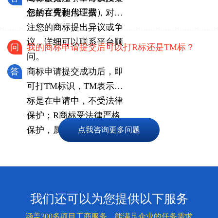
包括官费和代理费）。
您的在先使用证据，对抢
注您的商标提出异议或争
议，详细可以联系平台顾
问
我的商标申请提交后可以打R标还是TM标？
问。
答
商标申请提交成功后，即
可打TM标识，TM表示商
标是在申请中，不受法律
保护；R商标受法律严格
保护，属于已注册商标。
点我咨询更多问题
我们还可以为您提供以下服务
涵盖300多项目工商服务，能满足企业的任务需求